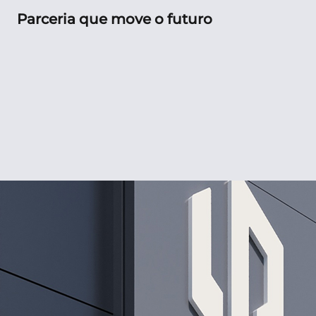
C10
AGENDAR TEST DRIVE
Experiência
elétrica