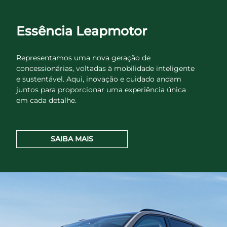
LEAPMOTOR
Sofisticação em cada detalhe
Design elegante, acabamentos refinados e uma
experiência pensada para o conforto em todos os
momentos. O teto panorâmico e os materiais de alta
qualidade ampliam a sensação de espaço e bem-
estar a bordo.