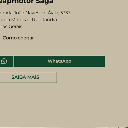
C10
B10