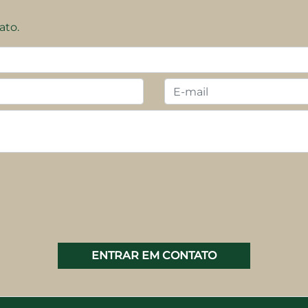
ato.
Inovação contínua
Sustentabilidade real
ENTRAR EM CONTATO
Transparência e confiança