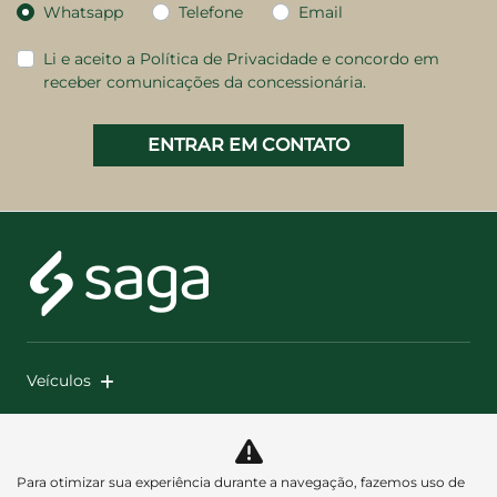
Whatsapp
Telefone
Email
Li e aceito a
Política de Privacidade
e concordo em
receber comunicações da concessionária.
ENTRAR EM CONTATO
Veículos
Mapa do site
Política de privacidade
Para otimizar sua experiência durante a navegação, fazemos uso de