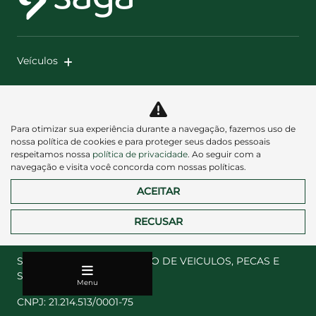
Veículos
Mapa do site
Política de privacidade
Para otimizar sua experiência durante a navegação, fazemos uso de
nossa política de cookies e para proteger seus dados pessoais
respeitamos nossa
política de privacidade
. Ao seguir com a
navegação e visita você concorda com nossas políticas.
ACEITAR
RECUSAR
Desacelere. Seu bem maior é a vida.
SAGA MICHIGAN COMERCIO DE VEICULOS, PECAS E
SERVICOS LTDA
Menu
CNPJ: 21.214.513/0001-75