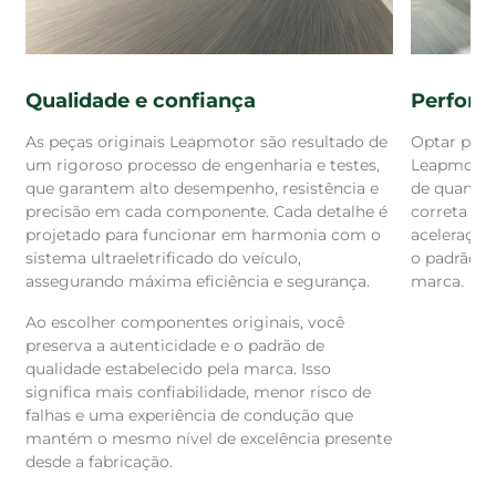
Perform
Qualidade e confiança
Optar por 
As peças originais Leapmotor são resultado de
Leapmoto
um rigoroso processo de engenharia e testes,
de quando 
que garantem alto desempenho, resistência e
correta pr
precisão em cada componente. Cada detalhe é
aceleração
projetado para funcionar em harmonia com o
o padrão d
sistema ultraeletrificado do veículo,
marca.
assegurando máxima eficiência e segurança.
Ao escolher componentes originais, você
preserva a autenticidade e o padrão de
qualidade estabelecido pela marca. Isso
significa mais confiabilidade, menor risco de
falhas e uma experiência de condução que
mantém o mesmo nível de excelência presente
desde a fabricação.