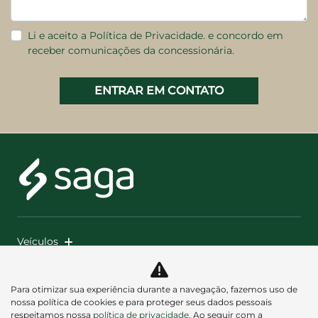
Li e aceito a
Política de Privacidade.
e concordo em
receber comunicações da concessionária.
ENTRAR EM CONTATO
Veículos
Mapa do site
Para otimizar sua experiência durante a navegação, fazemos uso de
nossa política de cookies e para proteger seus dados pessoais
Política de privacidade
respeitamos nossa
política de privacidade
. Ao seguir com a