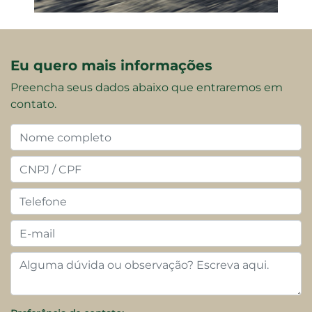
Eu quero mais informações
Preencha seus dados abaixo que entraremos em
contato.