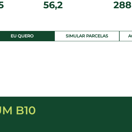
5
56,2
288
EU QUERO
SIMULAR PARCELAS
A
UM B10