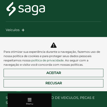
Veículos
Mapa do site
Política de privacidade
Para otimizar sua experiência durante a navegação, fazemos uso de
nossa política de cookies e para proteger seus dados pessoais
respeitamos nossa
política de privacidade
. Ao seguir com a
navegação e visita você concorda com nossas políticas.
ACEITAR
RECUSAR
Desacelere. Seu bem maior é a vida.
SAGA MICHIGAN COMERCIO DE VEICULOS, PECAS E
SERVICOS LTDA
Menu